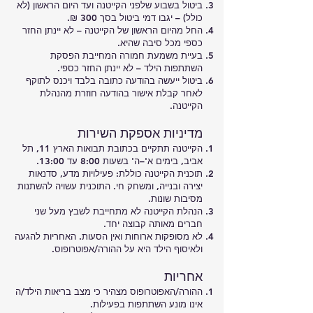
ביטול בשבוע שלפני הקייטנה ועד היום הראשון (לא
כולל) – יגבו דמי ביטול בסך 300 ₪.
החל מהיום הראשון של הקייטנה – לא יינתן החזר
כספי מכל סיבה שהיא.
בעיית משמעת חמורה המחייבת הפסקת
השתתפות הילד – לא יינתן החזר כספי.
ביטול ייעשה בהודעה כתובה בלבד ויכנס לתוקף
לאחר קבלת אישור בהודעה חוזרת מהנהלת
הקייטנה.
מדיניות אספקת השירות
הקייטנה תתקיים בכתובת תבואות הארץ 11, תל
אביב, בימים א'–ה' בשעות 8:00 עד 13:00.
תוכנית הקייטנה כוללת: פעילויות מדע, סדנאות
יצירה ובנייה, ומשחק חי. התוכנית עשויה להשתנות
מסיבות שונות.
הנהלת הקייטנה לא מתחייבת לשבץ מעל שני
חברים מאותה קבוצה יחד.
לא מסופקות ארוחות ואין הסעות. האחריות להגעה
ולאיסוף הילד היא על ההורה/אפוטרופוס.
אחריות
ההורה/האפוטרופוס מצהיר כי מצב בריאות הילד/ה
אינו מונע השתתפות בפעילות.