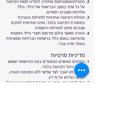
ההורה/האפוטרופוס מתחייב להודיע לצוות הקייטנה
על כל שינוי במצב הבריאותי של הילד, כולל
אלרגיות ומצבים רפואיים.
הנהלת הקייטנה אחראית לפעילות הנערכת
במסגרת הקייטנה בלבד, ואינה אחראית לנזקים
שנגרמו מחוץ לפעילות הרשמית.
ההורה מאשר צילום ופרסום תוצרי הילד ותמונות
מהקייטנה באופן כללי ברשתות חברתיות וספציפית
באתר מדע עברי.
מדיניות פרטיות
הפרטים האישיים הנמסרים בעת ההרשמה ישמשו
לצורכי ניהול הקייטנה בלבד.
המידע לא יועבר לצד שלישי ללא הסכמת ההורה,
למעט כנדרש על פי דין.
ניתן לבקש עיון, תיקון או מחיקת המידע האישי בכל
עת בפנייה לכתובת
madaivri@gmail.com
.
המידע נשמר בצורה מאובטחת ומשמש לתקשורת
שוטפת עם ההורים בעניין הקייטנה.
הצהרת בריאות
בחתימתי/אישורי מטה אני מצהיר/ה:
מצב בריאות בני/בתי אינו מונע השתתפות
בפעילות.