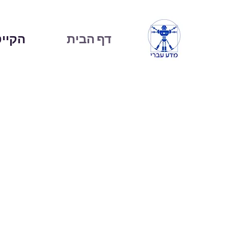
דף הבית
הקייט
חברת "מדע עברי" פועלת ל
וייחודית לאירגונים כמו ג
ופיזיקה , במרכזי מחוננים ו