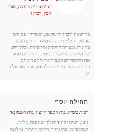
רכזת עמ"ט וכימיה, אורט
אבין, רמת גן
בהרצאת "הכימיה של אש ובעירה" עם ניצן
אונאל, התלמידים נהנו מאוד. התוכן הוגש
בהומור, ובצורה חוויתית ומרשימה, וכלל דיוק
של מושגים פיזיקלים וכימים. הניסויים סחפו
את התלמידים והגבירו את התעניינותם
בתחום. לסיכום: נשמח להזמין אותו שוב אלינו
☺️
תהילה יוסף
רכזת כימיה, בית הספר הרצוג, בית חשמונאי
ניצן, רציתי להודות לך שהגעת אלינו,
ושהסדנה שהעברת הייתי כייפית ומלאת