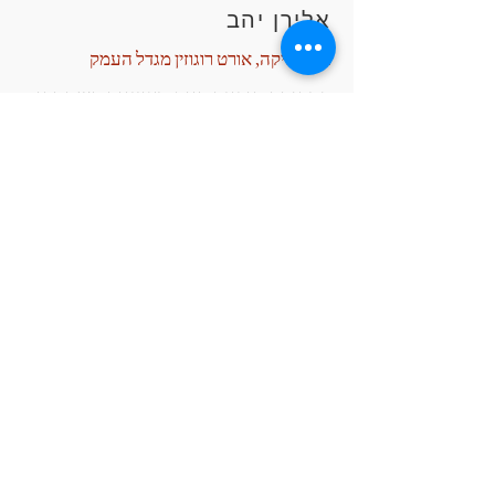
אלירן יהב
רכז פיזיקה, אורט רוגוזין מגדל העמק
במסגרת תוכנית הזנק מצויינות השתתפו
תלמידים מכיתה ט בתחרות "מסע מדע
מייקרס" אותה הפעילו ניצן ואורן.
התלמידים נהנו והתחברו מאוד לתהליך,
נשארו אחרי שעות הלימודים כדי להצליח
וחשבו יצירתית ו"מחוץ לקופסה". כמורה,
מאוד נהנתי להוביל את התלמידים
בתהליך. לעזור להם בסידור המחשבות
והרעיונות ובארגון עבודת הצוות.
התלמידים הצליחו לבנות דגמים מעניינים
ויצירתיים, אני ממליץ מאוד !