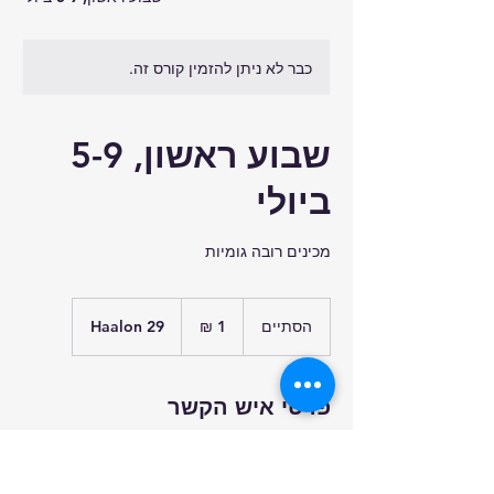
כבר לא ניתן להזמין קורס זה.
שבוע ראשון, 5-9
ביולי
מכינים רובה גומיות
1
שקל
הסתיים
ה
Haalon 29
חדש
ס
ת
י
פרטי איש הקשר
י
ם
Haalon 29, Givat Ada, 3780800, ISR
+ 9720524399189
iritonel@gmail.com